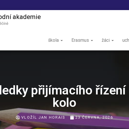
odní akademie
ěčíně
škola
Erasmus
žáci
uc
ledky přijímacího řízení 
kolo
VLOŽÍL
JAN HORAIS
23 ČERVNA, 2026