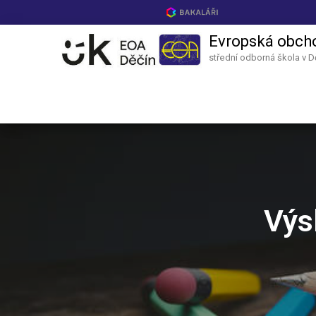
Evropská obch
střední odborná škola v D
Výs