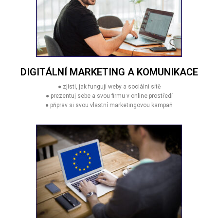
DIGITÁLNÍ MARKETING A KOMUNIKACE
● zjisti, jak fungují weby a sociální sítě
● prezentuj sebe a svou firmu v online prostředí
● připrav si svou vlastní marketingovou kampaň