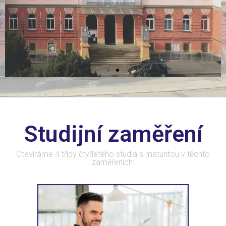
Studijní zaměření
Otevíráme 4 třídy čtyřletého studia s maturitou v těchto
zaměřeních: