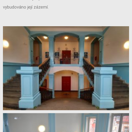
vybudováno její zázemí.