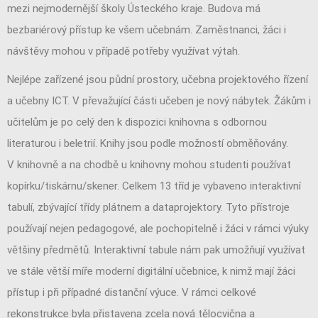
mezi nejmodernější školy Ústeckého kraje. Budova má
bezbariérový přístup ke všem učebnám. Zaměstnanci, žáci i
návštěvy mohou v případě potřeby využívat výtah.
Nejlépe zařízené jsou půdní prostory, učebna projektového řízení
a učebny ICT. V převažující části učeben je nový nábytek. Žákům i
učitelům je po celý den k dispozici knihovna s odbornou
literaturou i beletrií. Knihy jsou podle možností obměňovány.
V knihovně a na chodbě u knihovny mohou studenti používat
kopírku/tiskárnu/skener. Celkem 13 tříd je vybaveno interaktivní
tabulí, zbývající třídy plátnem a dataprojektory. Tyto přístroje
používají nejen pedagogové, ale pochopitelně i žáci v rámci výuky
většiny předmětů. Interaktivní tabule nám pak umožňují využívat
ve stále větší míře moderní digitální učebnice, k nimž mají žáci
přístup i při případné distanční výuce. V rámci celkové
rekonstrukce byla přistavena zcela nová tělocvična a