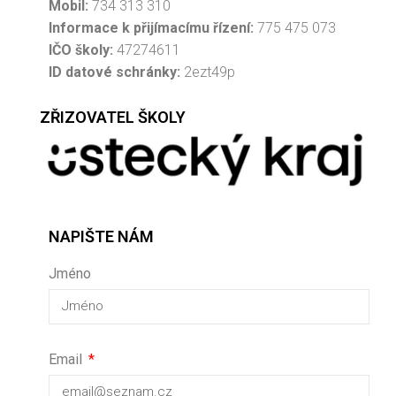
Mobil:
734 313 310
Informace k přijímacímu řízení:
775 475 073
IČO školy:
47274611
ID datové schránky:
2ezt49p
ZŘIZOVATEL ŠKOLY
NAPIŠTE NÁM
Jméno
Email