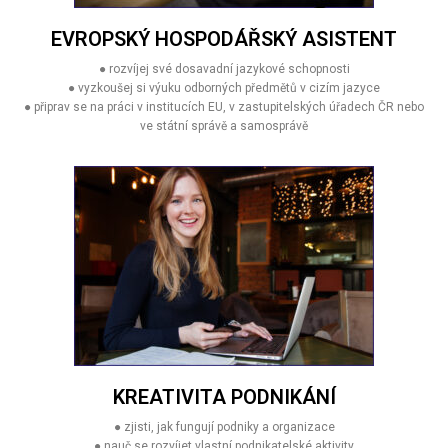
EVROPSKÝ HOSPODÁŘSKÝ ASISTENT
● rozvíjej své dosavadní jazykové schopnosti
● vyzkoušej si výuku odborných předmětů v cizím jazyce
● připrav se na práci v institucích EU, v zastupitelských úřadech ČR nebo
ve státní správě a samosprávě
KREATIVITA PODNIKÁNÍ
● zjisti, jak fungují podniky a organizace
● nauč se rozvíjet vlastní podnikatelské aktivity