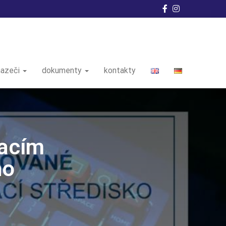
hazeči
dokumenty
kontakty
vacím
ho