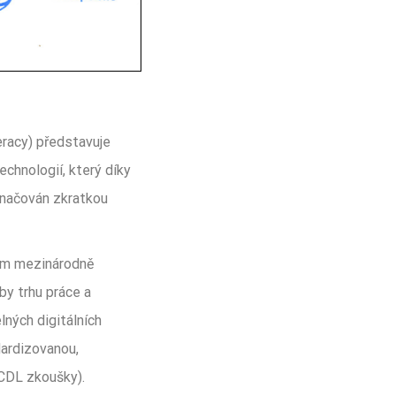
eracy) představuje
echnologií, který díky
značován zkratkou
vím mezinárodně
by trhu práce a
lných digitálních
dardizovanou,
CDL zkoušky).