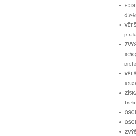
ECDL
důvěr
VĚTŠ
před
ZVÝŠ
scho
profe
VĚTŠ
stude
ZÍSK
techn
OSOB
OSO
ZVÝŠ