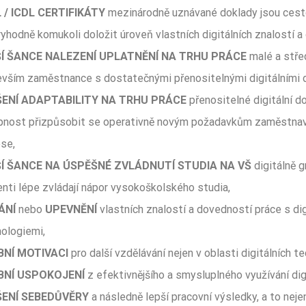
 / ICDL CERTIFIKÁTY
mezinárodně uznávané doklady jsou cestou
yhodně komukoli doložit úroveň vlastních digitálních znalostí a
Í ŠANCE NALEZENÍ UPLATNĚNÍ NA TRHU PRÁCE
malé a střed
evším zaměstnance s dostatečnými přenositelnými digitálními
ENÍ ADAPTABILITY NA TRHU PRÁCE
přenositelné digitální d
pnost přizpůsobit se operativně novým požadavkům zaměstna
se,
Í ŠANCE NA ÚSPĚŠNÉ ZVLÁDNUTÍ STUDIA NA VŠ
digitálně g
nti lépe zvládají nápor vysokoškolského studia,
ÁNÍ
nebo
UPEVNĚNÍ
vlastních znalostí a dovedností práce s dig
ologiemi,
NÍ MOTIVACI
pro další vzdělávání nejen v oblasti digitálních te
BNÍ USPOKOJENÍ
z efektivnějšího a smysluplného využívání digi
ENÍ SEBEDŮVĚRY
a následně lepší pracovní výsledky, a to nejen 