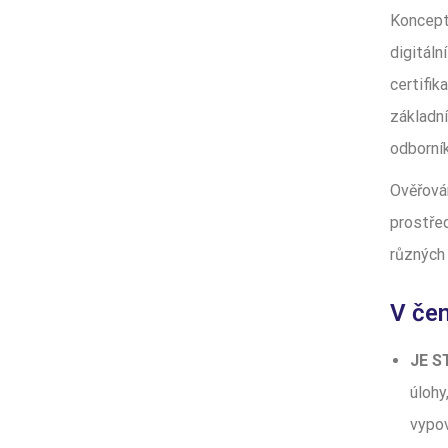
Koncept
digitáln
certifik
základní
odborní
Ověřován
prostřed
různých 
V čem
JE 
úlohy
vypov