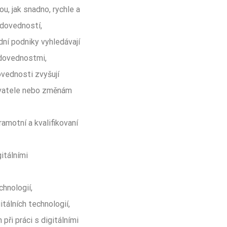
, jak snadno, rychle a
 dovedností,
ní podniky vyhledávají
 dovednostmi,
ovednosti zvyšují
vatele nebo změnám
ramotní a kvalifikovaní
itálními
chnologií,
tálních technologií,
při práci s digitálními