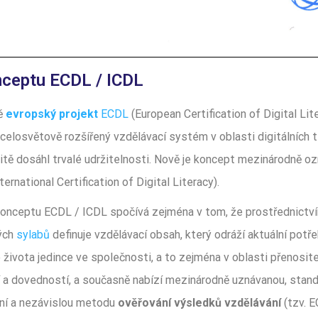
nceptu ECDL / ICDL
ě
evropský projekt
ECDL
(European Certification of Digital Lit
 celosvětově rozšířený vzdělávací systém v oblasti digitálních t
itě dosáhl trvalé udržitelnosti. Nově je koncept mezinárodně o
ternational Certification of Digital Literacy).
konceptu ECDL / ICDL spočívá zejména v tom, že prostřednict
ých
sylabů
definuje vzdělávací obsah, který odráží aktuální potře
života jedince ve společnosti, a to zejména v oblasti přenosite
í a dovedností, a současně nabízí mezinárodně uznávanou, stan
vní a nezávislou metodu
ověřování výsledků vzdělávání
(tzv. E