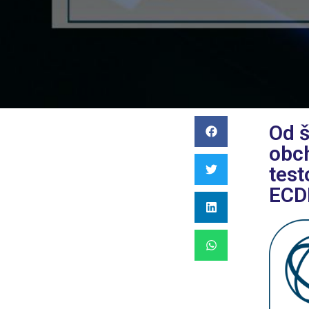
Od š
obc
tes
ECDL