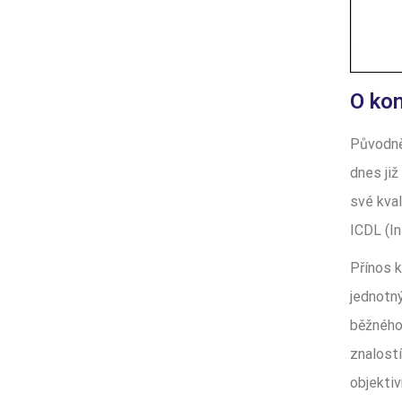
O ko
Původn
dnes již
své kval
ICDL (In
Přínos 
jednotn
běžného 
znalost
objekti