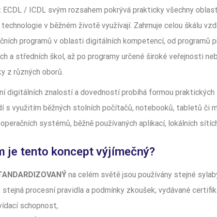
 ECDL / ICDL svým rozsahem pokrývá prakticky všechny oblasti
í technologie v běžném životě využívají. Zahrnuje celou škálu vzd
ačních programů v oblasti digitálních kompetencí, od programů 
ch a středních škol, až po programy určené široké veřejnosti ne
ky z různých oborů.
í digitálních znalostí a dovedností probíhá formou praktických
í s využitím běžných stolních počítačů, notebooků, tabletů či m
operačních systémů, běžně používaných aplikací, lokálních sítích
 je tento koncept výjímečný?
STANDARDIZOVANÝ
na celém světě jsou používány stejné sylab
, stejná procesní pravidla a podmínky zkoušek; vydávané certifik
ídací schopnost,