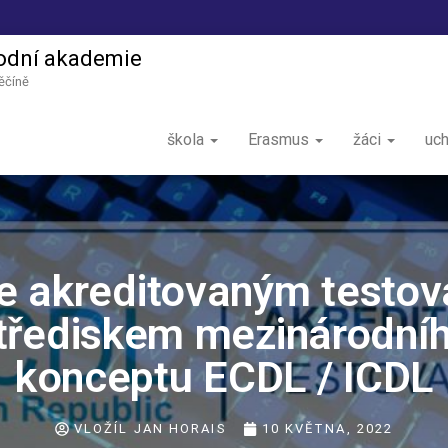
odní akademie
ěčíně
škola
Erasmus
žáci
uc
 akreditovaným testo
třediskem mezinárodní
konceptu ECDL / ICDL
VLOŽÍL
JAN HORAIS
10 KVĚTNA, 2022