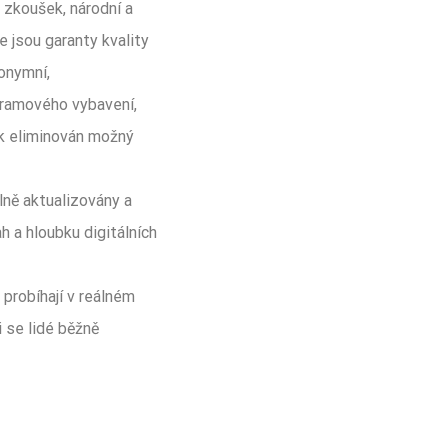
zkoušek, národní a
 jsou garanty kvality
onymní,
gramového vybavení,
ak eliminován možný
lně aktualizovány a
h a hloubku digitálních
 probíhají v reálném
 se lidé běžně