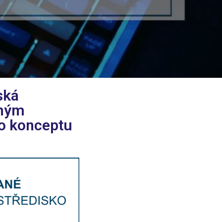
ská
aným
o konceptu