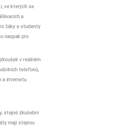
, ve kterých se
ělávacích a
pro žáky a studenty
bo naopak pro
 zkoušek v reálném
obilních telefonů,
 a internetu.
y, stejné zkušební
áty mají stejnou