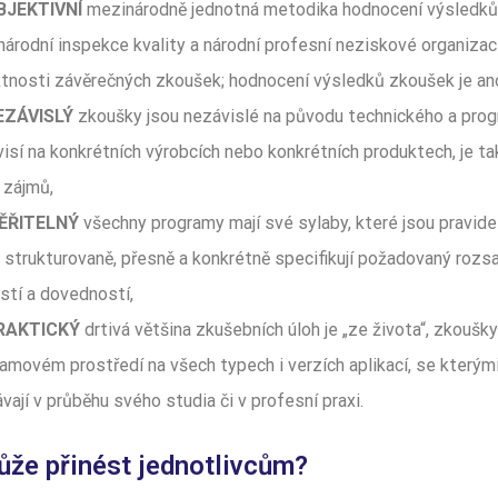
BJEKTIVNÍ
mezinárodně jednotná metodika hodnocení výsledků 
árodní inspekce kvality a národní profesní neziskové organizace
tnosti závěrečných zkoušek; hodnocení výsledků zkoušek je an
EZÁVISLÝ
zkoušky jsou nezávislé na původu technického a pro
isí na konkrétních výrobcích nebo konkrétních produktech, je t
 zájmů,
ĚŘITELNÝ
všechny programy mají své sylaby, které jsou pravide
 strukturovaně, přesně a konkrétně specifikují požadovaný rozsa
stí a dovedností,
RAKTICKÝ
drtivá většina zkušebních úloh je „ze života“, zkoušky
amovém prostředí na všech typech i verzích aplikací, se kterými
vají v průběhu svého studia či v profesní praxi.
že přinést jednotlivcům?