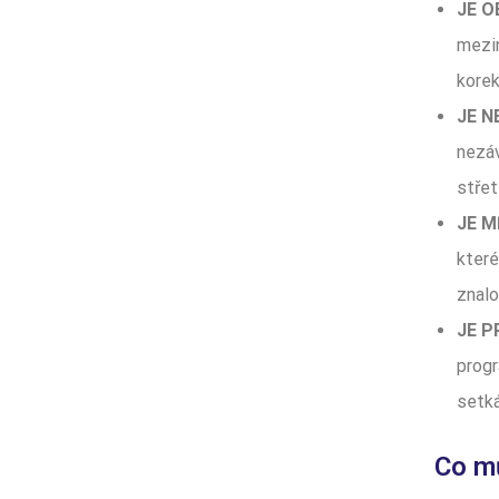
JE O
mezin
korek
JE N
nezáv
střet
JE M
které
znalo
JE P
progr
setká
Co mů