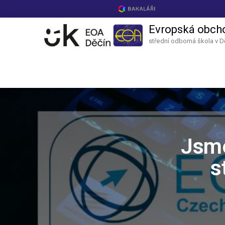
Evropská obch
střední odborná škola v D
Jsme
s