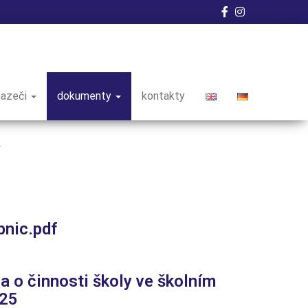
hazeči
dokumenty
kontakty
nic.pdf
a o činnosti školy ve školním
025