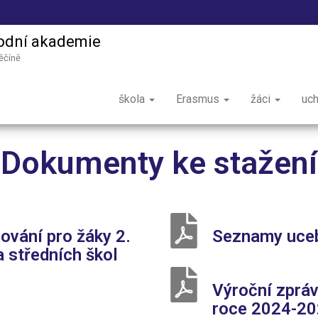
odní akademie
ěčíně
škola
Erasmus
žáci
uc
Dokumenty ke stažení
ování pro žáky 2.
Seznamy uceb
a středních škol
Výroční zpráv
roce 2024-2