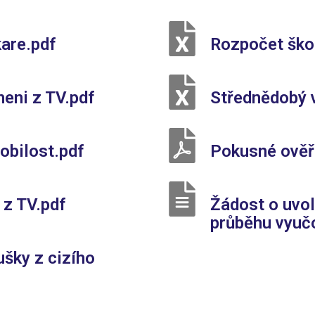
kare.pdf
Rozpočet ško
eni z TV.pdf
Střednědobý 
obilost.pdf
Pokusné ověř
 z TV.pdf
Žádost o uvol
průběhu vyuč
šky z cizího