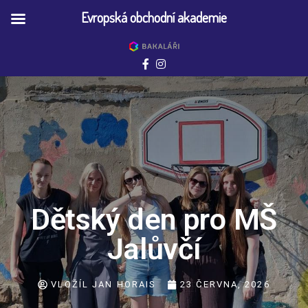
Evropská obchodní akademie
Dětský den pro MŠ
Jalůvčí
VLOŽÍL
JAN HORAIS
23 ČERVNA, 2026