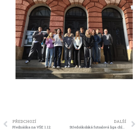
PŘEDCHOZÍ
DALŠÍ
Přednáška na VŠE 1.12.
Středoškolská futsalová liga chlapců – 2. kolo