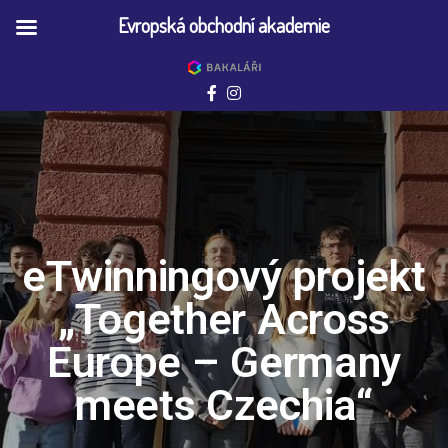
Evropská obchodní akademie
eTwinningový projekt
„Together Across
Europe – Germany
meets Czechia“