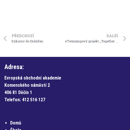
PŘEDCHOZÍ
DALŠÍ
Exkurze do Drážďan
eTwinningový projekt „Together Across Europe – Germany meets Czechia“
Adresa:
Evropská obchodní akademie
Komenského náměstí 2
406 81 Děčín 1
Telefon:
412 516 127
Domů