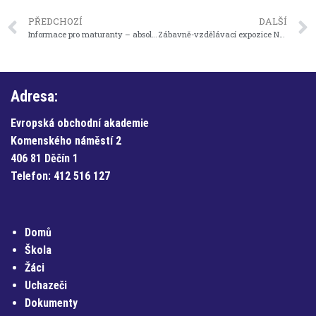
PŘEDCHOZÍ
DALŠÍ
Informace pro maturanty – absolventy, kteří nebyli úspěšní při některé části MZ
Zábavně-vzdělávací expozice Návštěvnického centra ČNB v Praze
Adresa:
Evropská obchodní akademie
Komenského náměstí 2
406 81 Děčín 1
Telefon:
412 516 127
Domů
Škola
Žáci
Uchazeči
Dokumenty