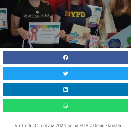
V středu 31. června 2023 se na EOA v Děčíně konala