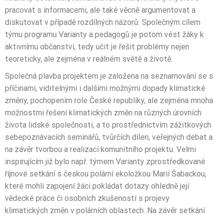
pracovat s informacemi, ale také věcně argumentovat a
diskutovat v případě rozdílných názorů. Společným cílem
týmu programu Varianty a pedagogů je potom vést žáky k
aktivnímu občanství, tedy učit je řešit problémy nejen
teoreticky, ale zejména v reálném světě a životě.
Společná plavba projektem je založena na seznamování se s
příčinami, viditelnými i dalšími možnými dopady klimatické
změny, pochopením role České republiky, ale zejména mnoha
možnostmi řešení klimatických změn na různých úrovních
života lidské společnosti, a to prostřednictvím zážitkových
sebepoznávacích seminářů, tvůrčích dílen, veřejných debat a
na závěr tvorbou a realizací komunitního projektu. Velmi
inspirujícím již bylo např. týmem Varianty zprostředkované
říjnové setkání s českou polární ekoložkou Marií Šabackou,
které mohli zapojení žáci pokládat dotazy ohledně její
vědecké práce či osobních zkušeností s projevy
klimatických změn v polárních oblastech. Na závěr setkání