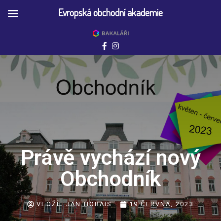
Evropská obchodní akademie
Právě vychází nový
Obchodník
VLOŽÍL
JAN HORAIS
19 ČERVNA, 2023