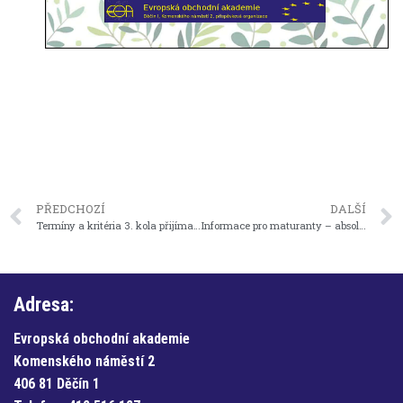
PŘEDCHOZÍ
DALŠÍ
Termíny a kritéria 3. kola přijímacího řízení pro školní rok 2023/2024
Informace pro maturanty – absolventy, kteří nebyli úspěšní při některé části MZ
Adresa:
Evropská obchodní akademie
Komenského náměstí 2
406 81 Děčín 1