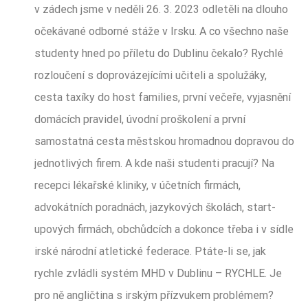
v zádech jsme v neděli 26. 3. 2023 odletěli na dlouho
očekávané odborné stáže v Irsku. A co všechno naše
studenty hned po příletu do Dublinu čekalo? Rychlé
rozloučení s doprovázejícími učiteli a spolužáky,
cesta taxíky do host families, první večeře, vyjasnění
domácích pravidel, úvodní proškolení a první
samostatná cesta městskou hromadnou dopravou do
jednotlivých firem. A kde naši studenti pracují? Na
recepci lékařské kliniky, v účetních firmách,
advokátních poradnách, jazykových školách, start-
upových firmách, obchůdcích a dokonce třeba i v sídle
irské národní atletické federace. Ptáte-li se, jak
rychle zvládli systém MHD v Dublinu – RYCHLE. Je
pro ně angličtina s irským přízvukem problémem?