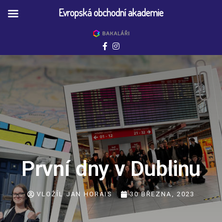
Evropská obchodní akademie
První dny v Dublinu
VLOŽÍL
JAN HORAIS
30 BŘEZNA, 2023