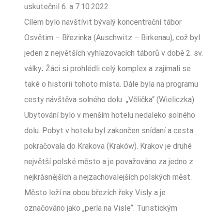
uskutečnil 6. a 7.10.2022.
Cílem bylo navštívit bývalý koncentrační tábor
Osvětim – Březinka (Auschwitz – Birkenau), což byl
jeden z největších vyhlazovacích táborů v době 2. sv.
války
Žáci si prohlédli celý komplex a zajímali se
.
také o historii tohoto místa. Dále byla na programu
cesty návštěva solného dolu „Vělička“ (Wieliczka).
Ubytování bylo v menším hotelu nedaleko solného
dolu. Pobyt v hotelu byl zakončen snídaní a cesta
pokračovala do Krakova (Kraków). Krakov je druhé
největší polské město a je považováno za jedno z
nejkrásnějších a nejzachovalejších polských měst.
Město leží na obou březích řeky Visly a je
označováno jako „perla na Visle“. Turistickým