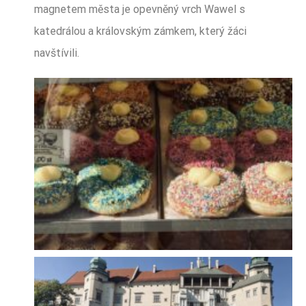
magnetem města je opevněný vrch Wawel s
katedrálou a královským zámkem, který žáci
navštívili.