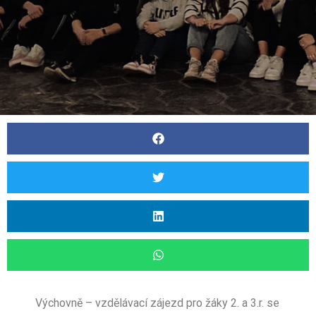
Výchovně – vzdělávací zájezd pro žáky 2. a 3.r. se