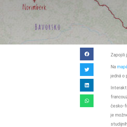
Zapojili
Na
map
jedná o 
Interakt
francouz
česko-fr
je možné
studijní