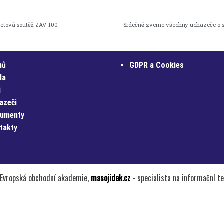
netová soutěž ZAV-100
Srdečně zveme všechny uchazeče o st
mů
GDPR a Cookies
la
i
azeči
umenty
takty
Evropská obchodní akademie,
masojidek.cz
- specialista na informační t