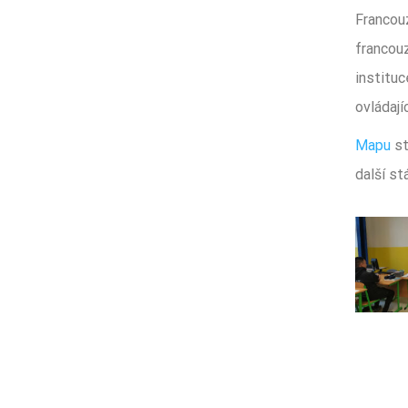
Francouz
francou
instituc
ovládají
Mapu
st
další st