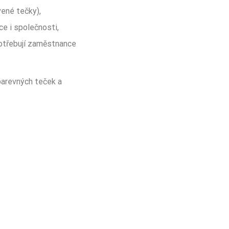
vené tečky),
e i společnosti,
potřebují zaměstnance
barevných teček a