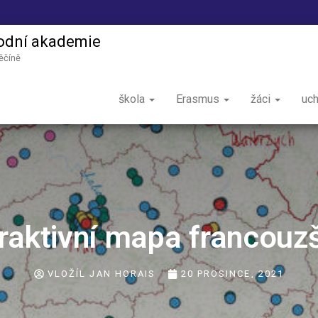
odní akademie
ěčíně
škola
Erasmus
žáci
uc
eraktivní mapa francouzš
VLOŽÍL
JAN HORAIS
20 PROSINCE, 2021