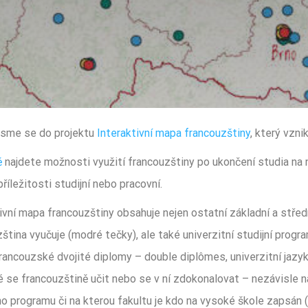
 jsme se do projektu
Interaktivní mapa francouzštiny
, který vzni
ě
najdete možnosti využití francouzštiny po ukončení studia na n
příležitosti studijní nebo pracovní.
ivní mapa francouzštiny obsahuje nejen ostatní základní a střed
ština vyučuje (modré tečky), ale také univerzitní studijní progr
ancouzské dvojité diplomy – double diplômes, univerzitní jazyk
 se francouzštině učit nebo se v ní zdokonalovat – nezávisle 
ho programu či na kterou fakultu je kdo na vysoké škole zapsán (