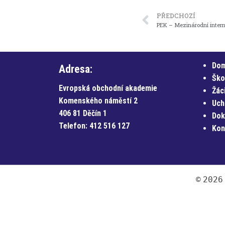
PŘEDCHOZÍ
PEK – Mezinárodní inter
Do
Adresa:
Ško
Evropská obchodní akademie
Žác
Komenského náměstí 2
Uch
406 81 Děčín 1
Dok
Telefon:
412 516 127
Kon
©
2026