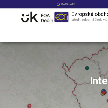
Evropská obch
střední odborná škola v D
Int