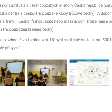
ský institut a síť Francouzských aliancí v České republice (čer
zská centra a česko-francouzské kluby (růžové tečky). A dokonc
e a firmy – české, francouzské nebo mezinárodní, které mají a 
cí francouzštinu (zelené tečky).
ojí rozhodně za to sledovat. Už nyní na ní naleznete skoro 500 
ále přibývají!