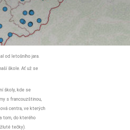
kal od letošního jara.
aší škole. Ať už se
ní školy, kde se
amy s francouzštinou,
ová centra, ve kterých
na tom, do kterého
žluté tečky).