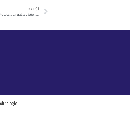
DALŠÍ
udium a jejich rodiče na:
echnologie